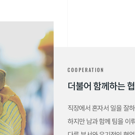
COOPERATION
더
불
어
함
께
하
는
협
직장에서 혼자서 일을 잘하
하지만 남과 함께 팀을 이
다른 부서와 유기적인 협업