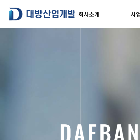
본
대방산업개발
문
회사소개
사
으
로
건
너
뛰
기
D
A
E
B
A