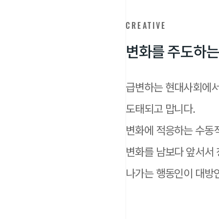
CREATIVE
변
화
를
주
도
하
는
급변하는 현대사회에서
도태되고 맙니다.
변화에 적응하는 수동
변화를 남보다 앞서서
나가는 행동인이 대방