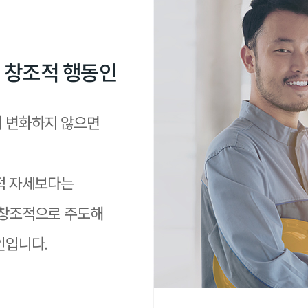
창
조
적
행
동
인
 변화하지 않으면
적 자세보다는
창조적으로 주도해
인입니다.