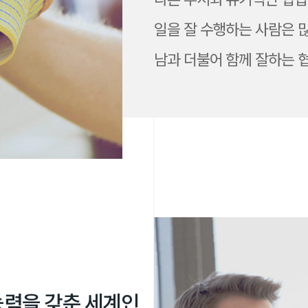
일을 잘 수행하는 사람은 
남과 더불어 함께 잘하는 
능
력
을
갖
춘
세
계
인