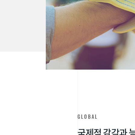
GLOBAL
국
제
적
감
각
과