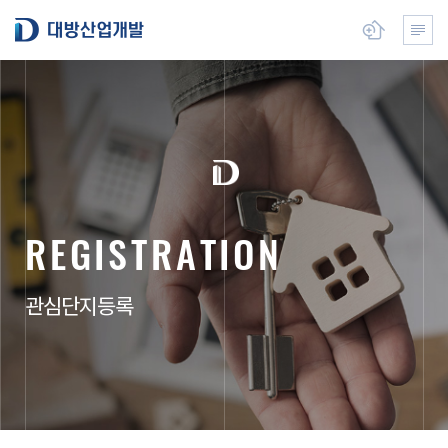
본
대방산업개발
뉴 열기
전체메
문
으
로
건
너
뛰
기
R
E
G
I
S
T
R
A
T
I
O
N
관심단지등록