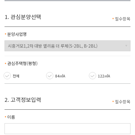
1. 관심분양선택
필수항목
은
분양사업명
필수항목
관심주택형(평형)
필수항목
전체
84㎡A
122㎡A
2. 고객정보입력
필수항목
은
이름
필수항목