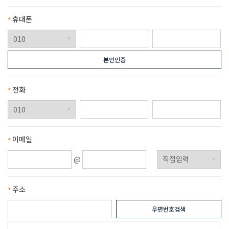
휴대폰
필수항목
본인인증
전화
필수항목
이메일
필수항목
주소
필수항목
우편번호검색