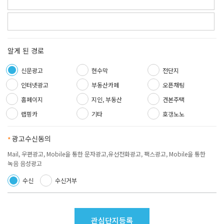
알게 된 경로
신문광고
현수막
전단지
인터넷광고
부동산카페
오픈채팅
홈페이지
지인, 부동산
견본주택
랩핑카
기타
호갱노노
광고수신동의
필수항목
Mail, 우편광고, Mobile을 통한 문자광고,유선전화광고, 팩스광고, Mobile을 통한
녹음 음성광고
수신
수신거부
관심단지등록