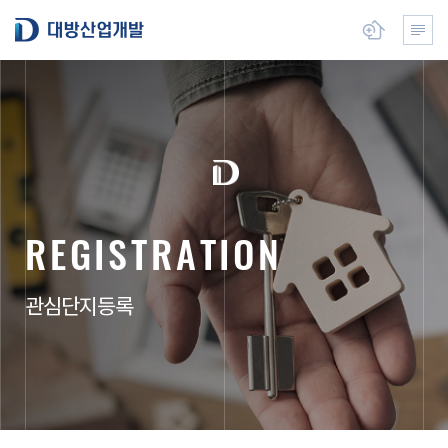
본
대방산업개발
뉴 열기
전체메
문
으
로
건
너
뛰
기
R
E
G
I
S
T
R
A
T
I
O
N
관심단지등록