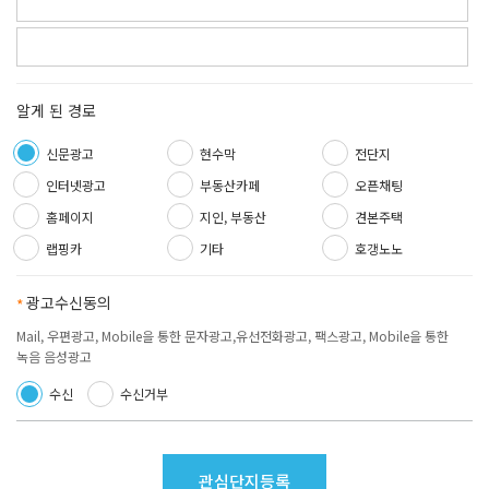
알게 된 경로
신문광고
현수막
전단지
인터넷광고
부동산카페
오픈채팅
홈페이지
지인, 부동산
견본주택
랩핑카
기타
호갱노노
광고수신동의
필수항목
Mail, 우편광고, Mobile을 통한 문자광고,유선전화광고, 팩스광고, Mobile을 통한
녹음 음성광고
수신
수신거부
관심단지등록