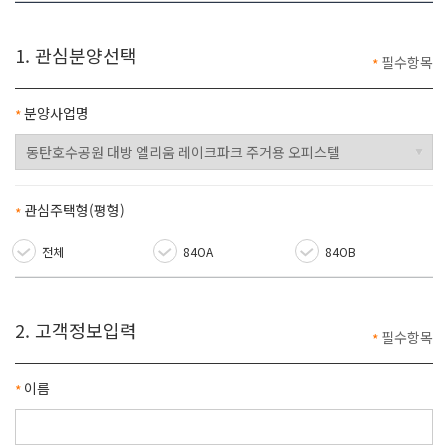
1. 관심분양선택
필수항목
은
분양사업명
필수항목
관심주택형(평형)
필수항목
전체
84OA
84OB
2. 고객정보입력
필수항목
은
이름
필수항목