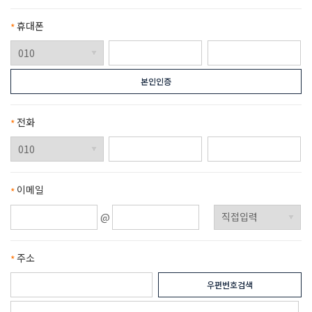
휴대폰
필수항목
본인인증
전화
필수항목
이메일
필수항목
주소
필수항목
우편번호검색