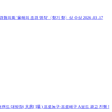
조경협의회 '올해의 조경 명작'〈향기 향〉상 수상
2026 .03 .17
ry 브랜드 대방장( 大房[ ]場 ) 프로농구·프로배구 A보드 광고 진행 !