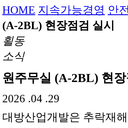
HOME
지속가능경영
안
(A-2BL) 현장점검 실시
횔동
소식
원주무실 (A-2BL) 현
2026 .04 .29
대방산업개발은 추락재해