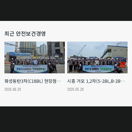
최근 안전보건경영
화성동탄3차(C18BL) 현장점검 실시
시흥 거모 1,2차(S-2BL,B-2BL) 현장점검 실시
2026 .06 .29
2026 .05 .28